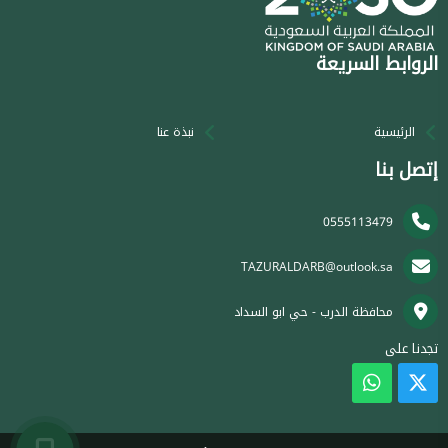
الروابط السريعة
الرئيسية
نبذة عنا
إتصل بنا
0555113479
TAZURALDARB@outlook.sa
محافظة الدرب - حي ابو السداد
تجدنا على