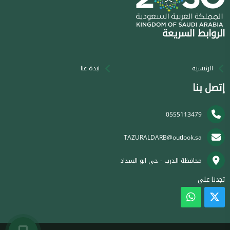
الروابط السريعة
الرئيسية
نبذة عنا
إتصل بنا
0555113479
TAZURALDARB@outlook.sa
محافظة الدرب - حي ابو السداد
تجدنا على