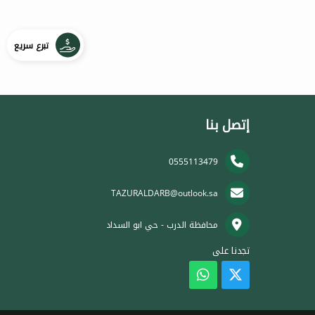
تبرع سريع
إتصل بنا
0555113479
TAZURALDARB@outlook.sa
محافظة الدرب - حي ابو السداد
تجدنا على